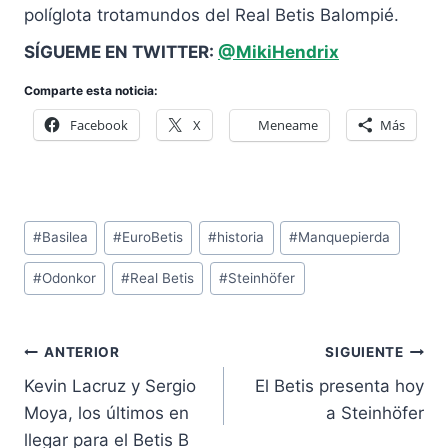
políglota trotamundos del Real Betis Balompié.
SÍGUEME EN TWITTER:
@MikiHendrix
Comparte esta noticia:
Facebook
X
Meneame
Más
Etiquetas
#
Basilea
#
EuroBetis
#
historia
#
Manquepierda
de
#
Odonkor
#
Real Betis
#
Steinhöfer
la
entrada:
Navegación
ANTERIOR
SIGUIENTE
de
Kevin Lacruz y Sergio
El Betis presenta hoy
entradas
Moya, los últimos en
a Steinhöfer
llegar para el Betis B