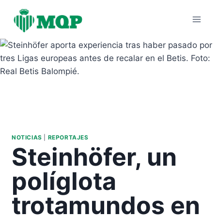
Saltar
al
contenido
NOTICIAS
|
REPORTAJES
Steinhöfer, un
políglota
trotamundos en