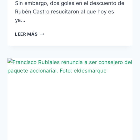
Sin embargo, dos goles en el descuento de
Rubén Castro resucitaron al que hoy es
ya…
PEPE
LEER MÁS
MEL
YA
ESTUVO
EN
LA
CUERDA
FLOJA
ANTE
EL
VALENCIA
(VÍDEO)