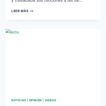
y trasladaba sus funciones a las de…
FRANCISCO
LEER MÁS
RUBIALES
RENUNCIA
A
SER
CONSEJERO
ANTES
DE
SU
NOMBRAMIENTO
NOTICIAS
|
OPINIÓN
|
VIDEOS