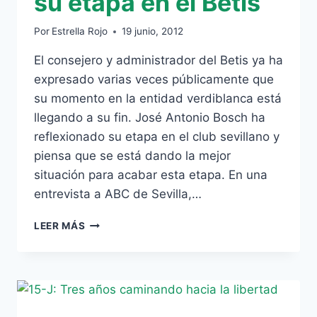
su etapa en el Betis
NAVARRA
Por
Estrella Rojo
19 junio, 2012
El consejero y administrador del Betis ya ha
expresado varias veces públicamente que
su momento en la entidad verdiblanca está
llegando a su fin. José Antonio Bosch ha
reflexionado su etapa en el club sevillano y
piensa que se está dando la mejor
situación para acabar esta etapa. En una
entrevista a ABC de Sevilla,…
BOSCH
LEER MÁS
QUIERE
CERRAR
SU
ETAPA
EN
EL