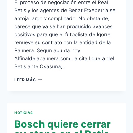
El proceso de negociación entre el Real
Betis y los agentes de Beñat Etxeberría se
antoja largo y complicado. No obstante,
parece que ya se han producido avances
positivos para que el futbolista de Igorre
renueve su contrato con la entidad de la
Palmera. Según apunta hoy
Alfinaldelapalmera.com, la cita liguera del
Betis ante Osasuna,…
EL
LEER MÁS
AGENTE
DE
BEÑAT
Y
BOSCH
NOTICIAS
SE
Bosch quiere cerrar
REUNIERON
EN