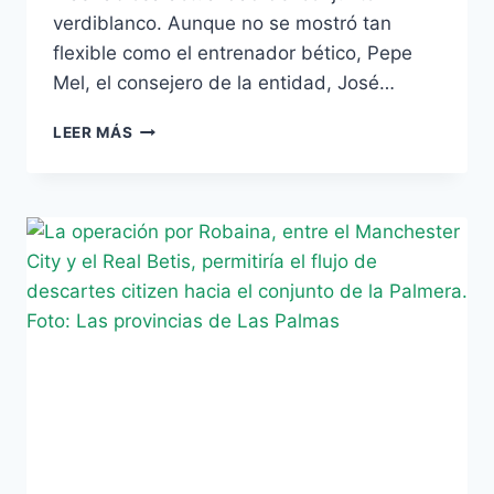
verdiblanco. Aunque no se mostró tan
flexible como el entrenador bético, Pepe
Mel, el consejero de la entidad, José…
BOSCH:
LEER MÁS
«POZUELO
NO
QUIERE
JUGAR
EN
EL
BETIS
Y
NO
LO
HARÁ»