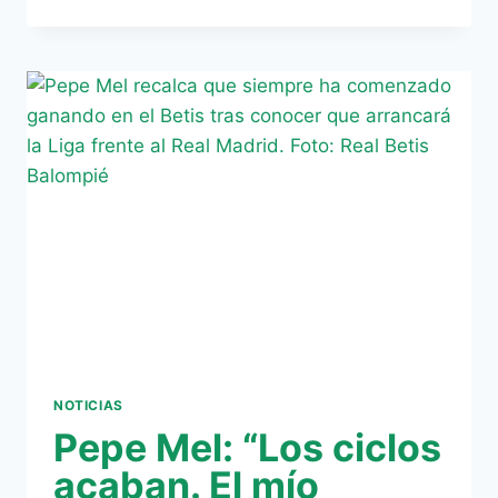
BETIS
RECIBE
EL
OK
A
SUS
CUENTAS
POR
LA
LIGA
DE
FÚTBOL
PROFESIONAL
NOTICIAS
Pepe Mel: “Los ciclos
acaban. El mío