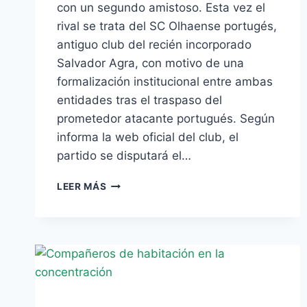
con un segundo amistoso. Esta vez el
rival se trata del SC Olhaense portugés,
antiguo club del recién incorporado
Salvador Agra, con motivo de una
formalización institucional entre ambas
entidades tras el traspaso del
prometedor atacante portugués. Según
informa la web oficial del club, el
partido se disputará el…
EL
LEER MÁS
BETIS
JUGARÁ
CONTRA
EL
SC
OLHAENSE
EL
PRÓXIMO