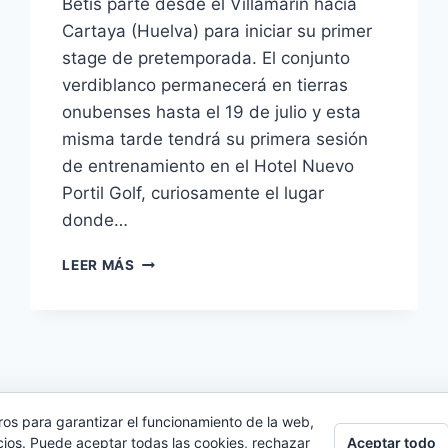
Betis parte desde el Villamarín hacia
Cartaya (Huelva) para iniciar su primer
stage de pretemporada. El conjunto
verdiblanco permanecerá en tierras
onubenses hasta el 19 de julio y esta
misma tarde tendrá su primera sesión
de entrenamiento en el Hotel Nuevo
Portil Golf, curiosamente el lugar
donde…
EL
LEER MÁS
BETIS
INICIA
HOY
SU
PRIMER
STAGE
DE
ros para garantizar el funcionamiento de la web,
PRETEMPORADA
Aceptar todo
cios. Puede aceptar todas las cookies, rechazar