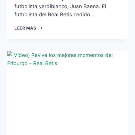
futbolista verdiblanco, Juan Baena. El
futbolista del Real Betis cedido…
FALLECEN
LEER MÁS
EL
PADRE
DE
EZEQUIEL
Y
BAENA,
EX
DEL
BETIS