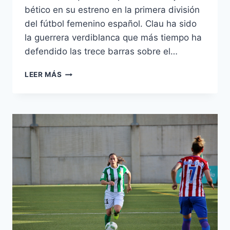
bético en su estreno en la primera división
del fútbol femenino español. Clau ha sido
la guerrera verdiblanca que más tiempo ha
defendido las trece barras sobre el…
LAS
LEER MÁS
CINCO
BÉTICAS
CON
MÁS
MINUTOS
EN
LA
LIGA
IBERDROLA
2016-
2017