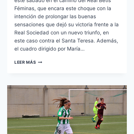
este sábado en el camino del Real Betis
Féminas, que encara este choque con la
intención de prolongar las buenas
sensaciones que dejó su victoria frente a la
Real Sociedad con un nuevo triunfo, en
este caso contra el Santa Teresa. Además,
el cuadro dirigido por María…
ENTREVISTA
LEER MÁS
A
LAURA
GONZÁLEZ:
«QUEREMOS
OLVIDAR
LA
IMAGEN
QUE
DIMOS
EN
ALBACETE»