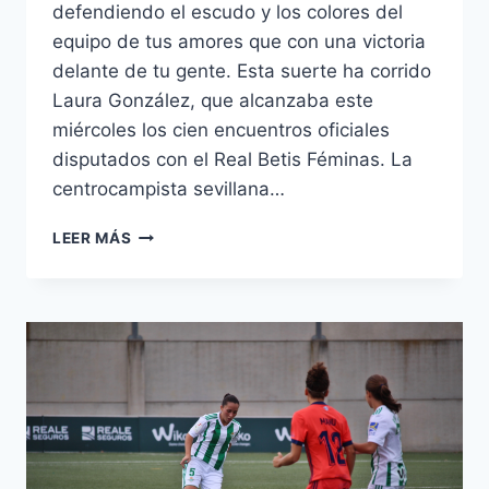
defendiendo el escudo y los colores del
equipo de tus amores que con una victoria
delante de tu gente. Esta suerte ha corrido
Laura González, que alcanzaba este
miércoles los cien encuentros oficiales
disputados con el Real Betis Féminas. La
centrocampista sevillana…
LAURA
LEER MÁS
ALCANZA
EL
CENTENAR
DE
PARTIDOS
JUGADOS
CON
EL
REAL
BETIS
FÉMINAS