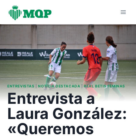
Saltar
al
contenido
ENTREVISTAS
|
NOTICIA DESTACADA
|
REAL BETIS FÉMINAS
Entrevista a
Laura González:
«Queremos