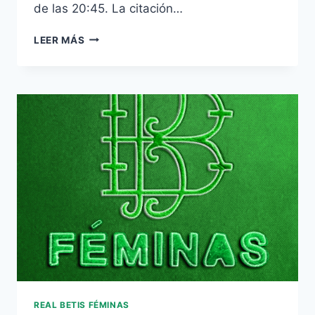
de las 20:45. La citación…
RAFA
LEER MÁS
NAVARRO
Y
NAHUEL,
NOVEDADES
EN
UNA
LISTA
SIN
LATERAL
ZURDO
PERO
CON
RUBÉN
CASTRO
REAL BETIS FÉMINAS