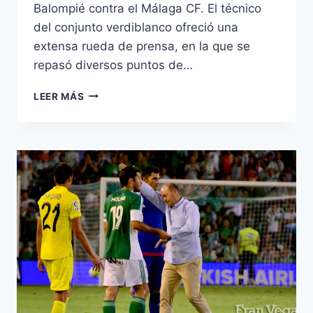
Balompié contra el Málaga CF. El técnico
del conjunto verdiblanco ofreció una
extensa rueda de prensa, en la que se
repasó diversos puntos de…
VÍDEO
LEER MÁS
–
PEPE
MEL:
«ESTAMOS
EN
EL
OBJETIVO,
PERO
TENEMOS
QUE
MEJORAR
MUCHAS
COSAS»