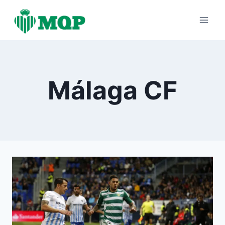
Saltar
al
contenido
Málaga CF