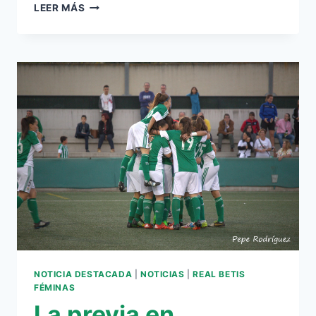
VARGAS
LEER MÁS
Y
KADIR,
NOVEDADES
DE
LA
CITACIÓN
PARA
EL
PARTIDO
CONTRA
EL
MÁLAGA
NOTICIA DESTACADA
|
NOTICIAS
|
REAL BETIS
FÉMINAS
La previa en