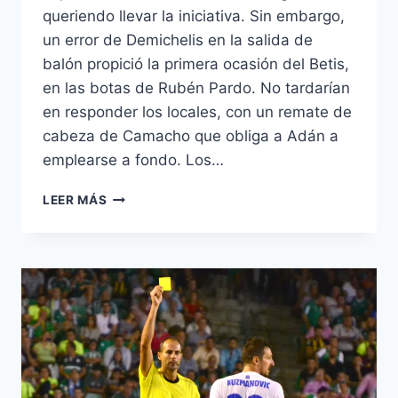
queriendo llevar la iniciativa. Sin embargo,
un error de Demichelis en la salida de
balón propició la primera ocasión del Betis,
en las botas de Rubén Pardo. No tardarían
en responder los locales, con un remate de
cabeza de Camacho que obliga a Adán a
emplearse a fondo. Los…
CRÓNICA
LEER MÁS
MÁLAGA
CF
1-
2
REAL
BETIS:
REACCIÓN
Y
SUFRIMIENTO
PARA