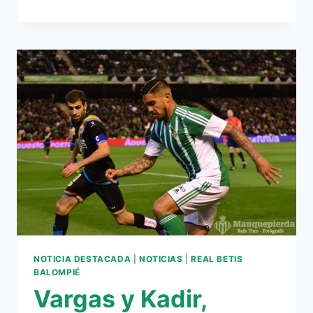
PREVIA
EN
NÚMEROS:
ATLÉTICO
MÁLAGA-
REAL
BETIS
FÉMINAS
NOTICIA DESTACADA
|
NOTICIAS
|
REAL BETIS
BALOMPIÉ
Vargas y Kadir,