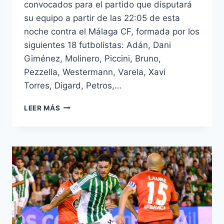
convocados para el partido que disputará
su equipo a partir de las 22:05 de esta
noche contra el Málaga CF, formada por los
siguientes 18 futbolistas: Adán, Dani
Giménez, Molinero, Piccini, Bruno,
Pezzella, Westermann, Varela, Xavi
Torres, Digard, Petros,…
JORGE
LEER MÁS
MOLINA,
FUERA
DE
LA
CONVOCATORIA
PARA
EL
PARTIDO
CONTRA
EL
MÁLAGA;