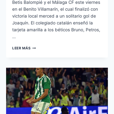
Betis Balompié y el Málaga CF este viernes
en el Benito Villamarín, el cual finalizó con
victoria local merced a un solitario gol de
Joaquín. El colegiado catalán enseñó la
tarjeta amarilla a los béticos Bruno, Petros,
…
ÁLVAREZ
LEER MÁS
IZQUIERDO,
OPRIMIDO
POR
EL
BETICISMO
DESDE
LA
PREVIA