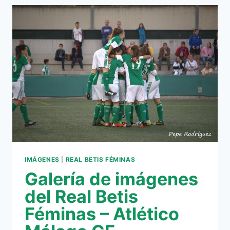
FINAL
DE
LA
II
COPA
DE
ANDALUCÍA
IMÁGENES
|
REAL BETIS FÉMINAS
Galería de imágenes
del Real Betis
Féminas – Atlético