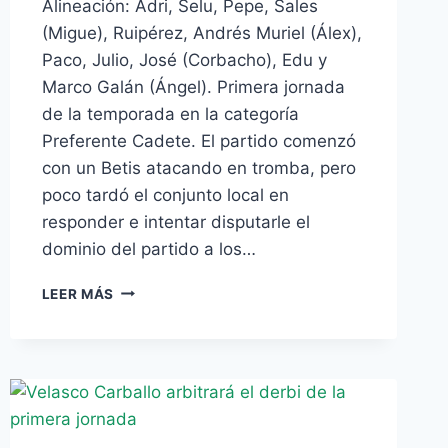
Alineación: Adri, Selu, Pepe, Sales
(Migue), Ruipérez, Andrés Muriel (Álex),
Paco, Julio, José (Corbacho), Edu y
Marco Galán (Ángel). Primera jornada
de la temporada en la categoría
Preferente Cadete. El partido comenzó
con un Betis atacando en tromba, pero
poco tardó el conjunto local en
responder e intentar disputarle el
dominio del partido a los…
EL
LEER MÁS
CADETE
B
NO
PASA
DEL
EMPATE
EN