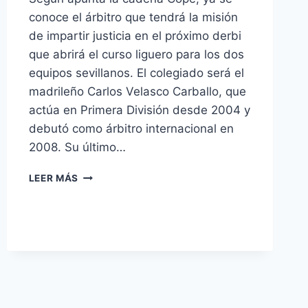
conoce el árbitro que tendrá la misión
de impartir justicia en el próximo derbi
que abrirá el curso liguero para los dos
equipos sevillanos. El colegiado será el
madrileño Carlos Velasco Carballo, que
actúa en Primera División desde 2004 y
debutó como árbitro internacional en
2008. Su último…
VELASCO
LEER MÁS
CARBALLO
ARBITRARÁ
EL
DERBI
DE
LA
PRIMERA
JORNADA