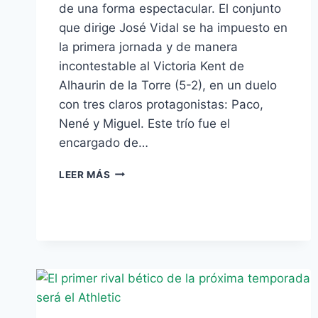
de una forma espectacular. El conjunto
que dirige José Vidal se ha impuesto en
la primera jornada y de manera
incontestable al Victoria Kent de
Alhaurin de la Torre (5-2), en un duelo
con tres claros protagonistas: Paco,
Nené y Miguel. Este trío fue el
encargado de…
EL
LEER MÁS
BETIS
FSN
COMIENZA
A
LO
GRANDE
(5-
2)