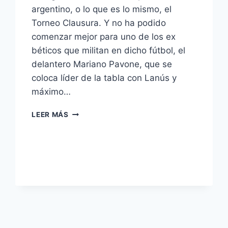
argentino, o lo que es lo mismo, el
Torneo Clausura. Y no ha podido
comenzar mejor para uno de los ex
béticos que militan en dicho fútbol, el
delantero Mariano Pavone, que se
coloca líder de la tabla con Lanús y
máximo…
[VÍDEO]
LEER MÁS
ASÍ
LE
FUE
EL
DEBUT
DEL
CLAUSURA
A
NUESTROS
EX