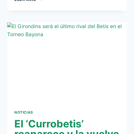
REAL
MADRID
NOS
«ROBA»
UN
FICHAJE
NOTICIAS
El ‘Currobetis’
reaparece y la vuelve