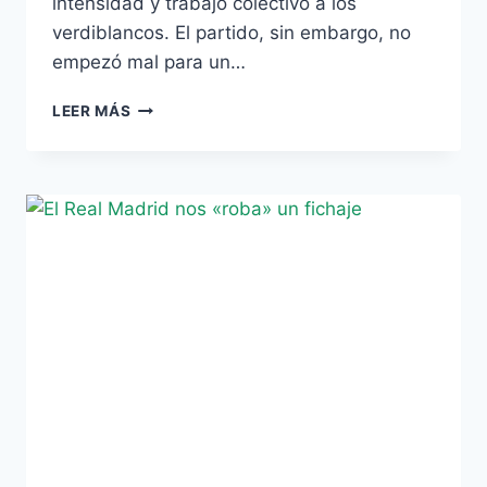
intensidad y trabajo colectivo a los
verdiblancos. El partido, sin embargo, no
empezó mal para un…
5-
LEER MÁS
1:
GOLEADA
DE
REALISMO
PARA
UN
DESASTROSO
BETIS
B