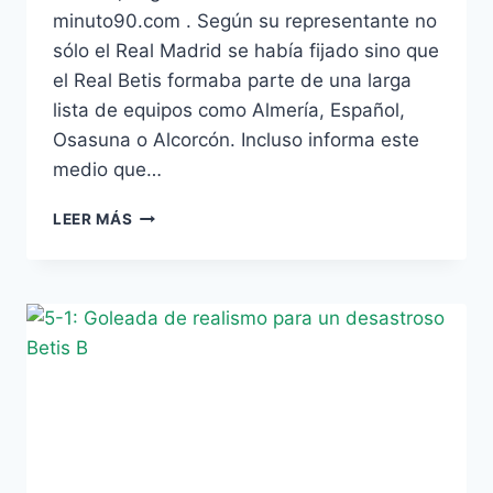
minuto90.com . Según su representante no
sólo el Real Madrid se había fijado sino que
el Real Betis formaba parte de una larga
lista de equipos como Almería, Español,
Osasuna o Alcorcón. Incluso informa este
medio que…
UNO
LEER MÁS
DE
LOS
DESEADOS
PARA
LA
CANTERA
DEL
BETIS
SE
MARCHA
AL
REAL