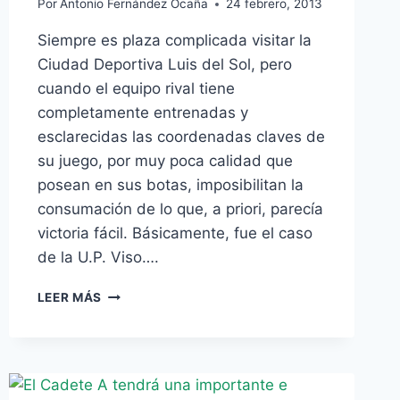
Por
Antonio Fernández Ocaña
24 febrero, 2013
Siempre es plaza complicada visitar la
Ciudad Deportiva Luis del Sol, pero
cuando el equipo rival tiene
completamente entrenadas y
esclarecidas las coordenadas claves de
su juego, por muy poca calidad que
posean en sus botas, imposibilitan la
consumación de lo que, a priori, parecía
victoria fácil. Básicamente, fue el caso
de la U.P. Viso….
SERGIO
LEER MÁS
NAVARRO
ABRE
LA
VEDA
EN