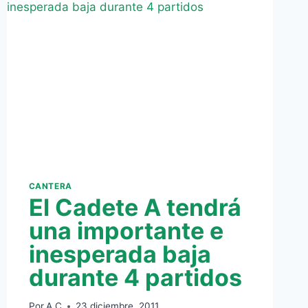
UN
CLIMA
DE
MARRULLERISMO
EXACERBADO
(1-
0)
CANTERA
El Cadete A tendrá
una importante e
inesperada baja
durante 4 partidos
Por
A.C
23 diciembre, 2011