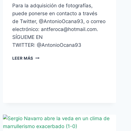
Para la adquisición de fotografías,
puede ponerse en contacto a través
de Twitter, @AntonioOcana93, o correo
electrónico: antferoca@hotmail.com.
SÍGUEME EN
TWITTER: @AntonioOcana93
GALERÍA
LEER MÁS
FOTOGRÁFICA:
REAL
BETIS
BALOMPIÉ
–
SEVILLA
FÚTBOL
CLUB