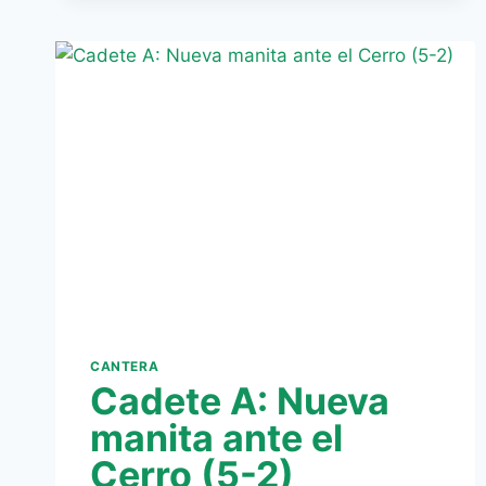
VENCE
POR
LA
MÍNIMA
(0-
1)
Y
EL
PREFERENTE
LOGRA
LOS
TRES
PUNTOS
A
BASE
DE
CANTERA
PEGADA
Cadete A: Nueva
(1-
3)
manita ante el
Cerro (5-2)