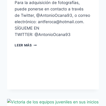
Para la adquisición de fotografías,
puede ponerse en contacto a través
de Twitter, @AntonioOcana93, o correo
electrónico: antferoca@hotmail.com.
SÍGUEME EN
TWITTER: @AntonioOcana93
GALERÍA
LEER MÁS
FOTOGRÁFICA:
REAL
BETIS
BALOMPIÉ
–
UNIÓN
POLIDEPORTIVA
VISO