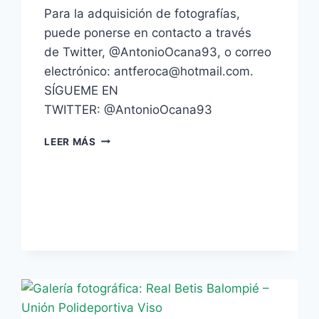
Para la adquisición de fotografías,
puede ponerse en contacto a través
de Twitter, @AntonioOcana93, o correo
electrónico: antferoca@hotmail.com.
SÍGUEME EN
TWITTER: @AntonioOcana93
GALERÍA
LEER MÁS
FOTOGRÁFICA:
REAL
BETIS
BALOMPIÉ
–
TRIANA
C.F.