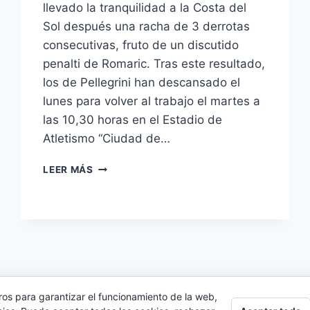
llevado la tranquilidad a la Costa del
Sol después una racha de 3 derrotas
consecutivas, fruto de un discutido
penalti de Romaric. Tras este resultado,
los de Pellegrini han descansado el
lunes para volver al trabajo el martes a
las 10,30 horas en el Estadio de
Atletismo “Ciudad de…
EL
LEER MÁS
META
CABALLERO
ES
DUDA
PARA
ENFRENTARSE
AL
BETIS;
ros para garantizar el funcionamiento de la web,
BAPTISTA