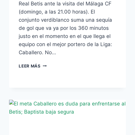
Real Betis ante la visita del Málaga CF
(domingo, a las 21.00 horas). El
conjunto verdiblanco suma una sequía
de gol que va ya por los 360 minutos
justo en el momento en el que llega el
equipo con el mejor portero de la Liga:
Caballero. No…
FRENAR
LEER MÁS
LA
SEQUÍA
ANTE
EL
ZAMORA
DE
LA
LIGA