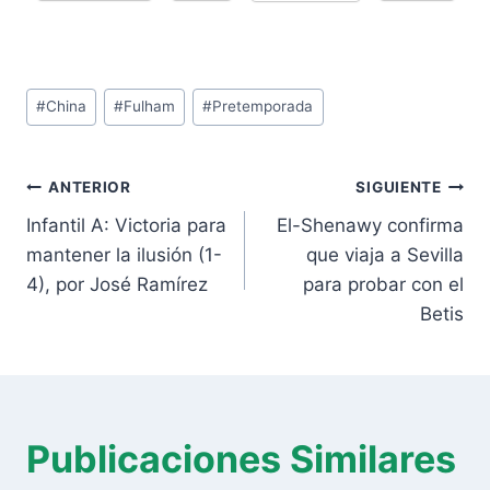
Etiquetas
#
China
#
Fulham
#
Pretemporada
de
la
Navegación
entrada:
ANTERIOR
SIGUIENTE
de
Infantil A: Victoria para
El-Shenawy confirma
entradas
mantener la ilusión (1-
que viaja a Sevilla
4), por José Ramírez
para probar con el
Betis
Publicaciones Similares