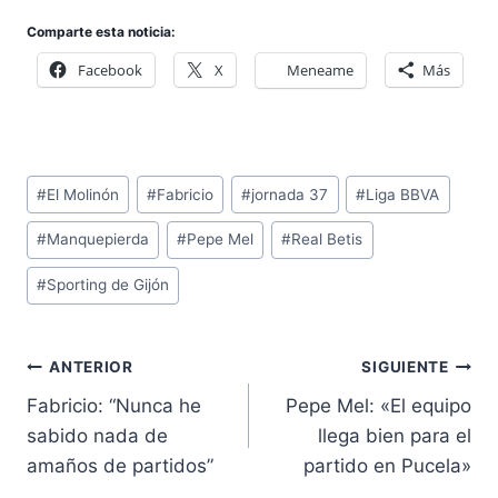
Comparte esta noticia:
Facebook
X
Meneame
Más
Etiquetas
#
El Molinón
#
Fabricio
#
jornada 37
#
Liga BBVA
de
#
Manquepierda
#
Pepe Mel
#
Real Betis
la
entrada:
#
Sporting de Gijón
Navegación
ANTERIOR
SIGUIENTE
de
Fabricio: “Nunca he
Pepe Mel: «El equipo
entradas
sabido nada de
llega bien para el
amaños de partidos”
partido en Pucela»