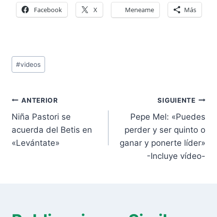
Facebook
X
Meneame
Más
Etiquetas
#
videos
de
la
Navegación
entrada:
ANTERIOR
SIGUIENTE
de
Niña Pastori se
Pepe Mel: «Puedes
entradas
acuerda del Betis en
perder y ser quinto o
«Levántate»
ganar y ponerte líder»
-Incluye vídeo-