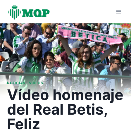
Saltar
al
contenido
NOTICIAS
|
VIDEOS
Vídeo homenaje
del Real Betis,
Feliz