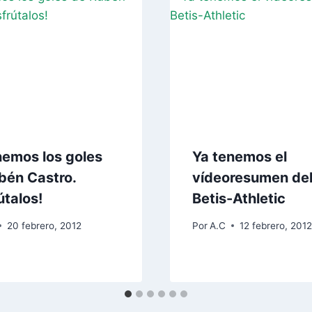
nemos los goles
Ya tenemos el
bén Castro.
vídeoresumen de
útalos!
Betis-Athletic
20 febrero, 2012
Por
A.C
12 febrero, 201