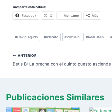
Comparte esta noticia:
Facebook
X
Meneame
Más
Etiquetas
#
David Agudo
#
liderato
#
Pozuelo
#
Real Jaén
de
la
Navegación
entrada:
ANTERIOR
de
Betis B: La brecha con el quinto puesto asciende
entradas
Publicaciones Similares