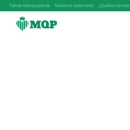
Saltar
Tienda Manquepierda
Nuestros redactores
¿Quiéres escribir
al
contenido