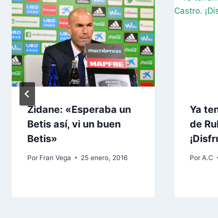
Zidane: «Esperaba un
Ya te
Betis así, vi un buen
de Ru
Betis»
¡Disfr
Por
Fran Vega
25 enero, 2016
Por
A.C