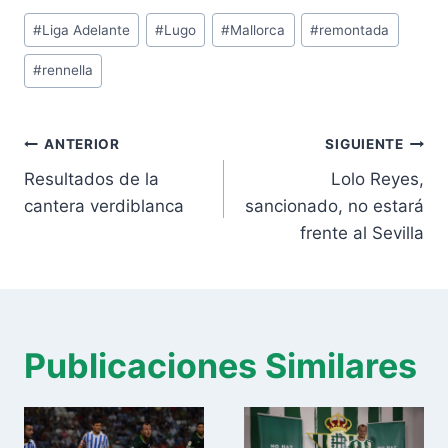
Etiquetas
#
Liga Adelante
#
Lugo
#
Mallorca
#
remontada
de
#
rennella
la
entrada:
Navegación
ANTERIOR
SIGUIENTE
de
Resultados de la
Lolo Reyes,
entradas
cantera verdiblanca
sancionado, no estará
frente al Sevilla
Publicaciones Similares