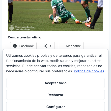
Comparte esta noticia:
Facebook
X
Meneame
Utilizamos cookies propias y de terceros para garantizar el
Más
funcionamiento de la web, medir su uso y mejorar nuestros
servicios. Puede aceptar todas las cookies, rechazar las no
necesarias o configurar sus preferencias.
Política de cookies
Aceptar todo
Rechazar
© 2026 Manquepierda - Tema para WordPress
por
Kadence WP
Configurar