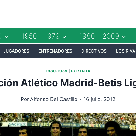
9
1950 – 1979
1980 – 2009
JUGADORES
ENTRENADORES
DIRECTIVOS
LOS RIVA
1980-1989
|
PORTADA
ción Atlético Madrid-Betis Li
Por
Alfonso Del Castillo
16 julio, 2012