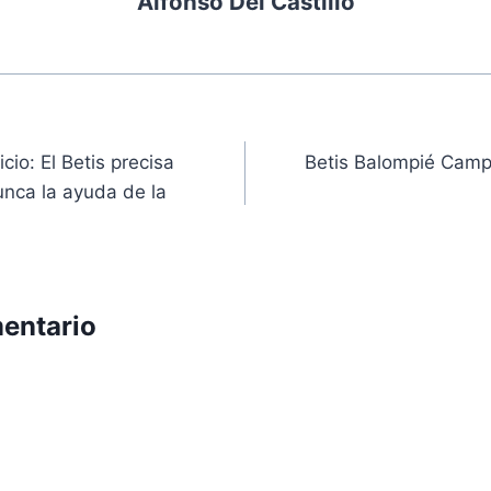
Alfonso Del Castillo
ón
io: El Betis precisa
Betis Balompié Camp
nca la ayuda de la
entario