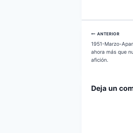
Navegaci
ANTERIOR
1951-Marzo-Aparic
de
ahora más que nu
entradas
afición.
Deja un com