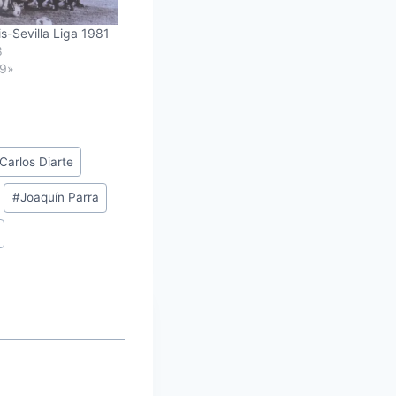
is-Sevilla Liga 1981
8
89»
Carlos Diarte
#
Joaquín Parra