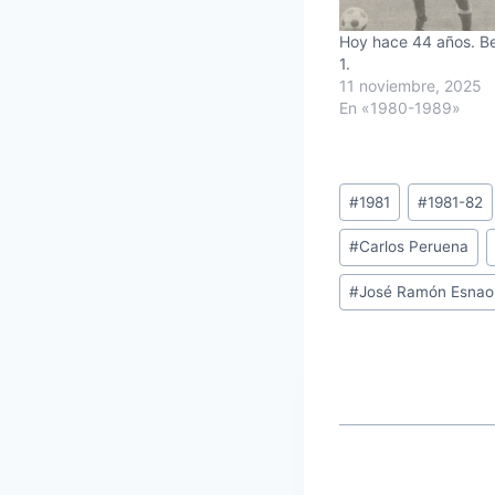
Hoy hace 44 años. Bet
1.
11 noviembre, 2025
En «1980-1989»
Etiquetas
#
1981
#
1981-82
de
#
Carlos Peruena
la
entrada:
#
José Ramón Esnao