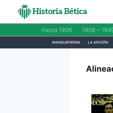
Saltar
Historia Bética
al
contenido
Hasta 1908
1908 – 194
MANQUEPIERDA
LA AFICIÓN
Alinea