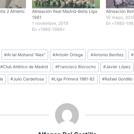
is 2 Athletic
Alineación Real Madrid-Betis Liga
Alineación Bet
1981
10 mayo, 201
1 noviembre, 2019
En «1980-19
En «1980-1989»
#
Al-lal Mohand "Alex"
#
Antolín Ortega
#
Antonio Benítez
#
#
Club Atlético de Madrid
#
Francisco Bizcocho
#
Javier López
la
#
Julio Cardeñosa
#
Liga Primera 1981-82
#
Rafael Gordillo