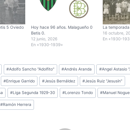
tis 5 Oviedo
Hoy hace 96 años. Malagueño 0
La temporada
Betis 0.
16 octubre, 2
12 junio, 2026
En «1930-19
En «1930-1939»
#
Adolfo Sancho "Adolfito"
#
Andrés Aranda
#
Angel Astasio "
#
Enrique Garrido
#
Jesús Bernáldez
#
Jesús Ruiz "Jesusín"
sa
#
Liga Segunda 1929-30
#
Lorenzo Tondo
#
Manuel Noguer
#
Ramón Herrera