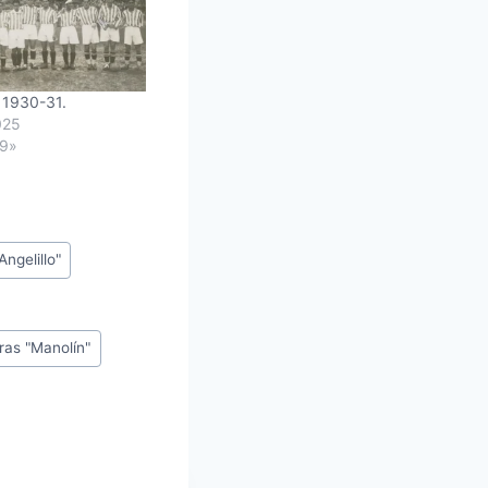
 1930-31.
025
39»
Angelillo"
as "Manolín"