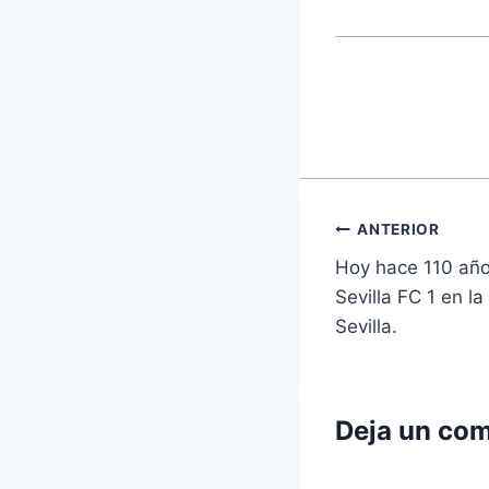
Navegaci
ANTERIOR
Hoy hace 110 años
de
Sevilla FC 1 en la
entradas
Sevilla.
Deja un com