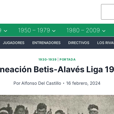
9
1950 – 1979
1980 – 2009
JUGADORES
ENTRENADORES
DIRECTIVOS
LOS RIVA
1930-1939
|
PORTADA
ineación Betis-Alavés Liga 1
Por
Alfonso Del Castillo
16 febrero, 2024