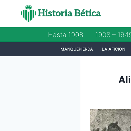
Saltar
Historia Bética
al
contenido
Hasta 1908
1908 – 194
MANQUEPIERDA
LA AFICIÓN
Al