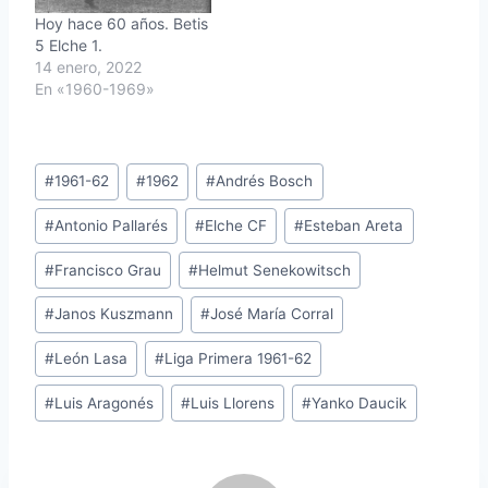
Hoy hace 60 años. Betis
5 Elche 1.
14 enero, 2022
En «1960-1969»
Etiquetas
#
1961-62
#
1962
#
Andrés Bosch
de
#
Antonio Pallarés
#
Elche CF
#
Esteban Areta
la
entrada:
#
Francisco Grau
#
Helmut Senekowitsch
#
Janos Kuszmann
#
José María Corral
#
León Lasa
#
Liga Primera 1961-62
#
Luis Aragonés
#
Luis Llorens
#
Yanko Daucik