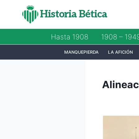
Saltar
Historia Bética
al
contenido
Hasta 1908
1908 – 194
MANQUEPIERDA
LA AFICIÓN
Alineac