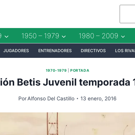
9
1950 – 1979
1980 – 2009
JUGADORES
ENTRENADORES
DIRECTIVOS
LOS RIVA
1970-1979
|
PORTADA
ión Betis Juvenil temporada
Por
Alfonso Del Castillo
13 enero, 2016