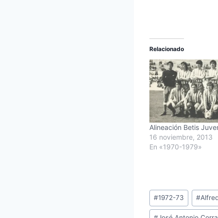
Relacionado
Alineación Betis Juve
16 noviembre, 2013
En «1970-1979»
Etiquetas
#
1972-73
#
Alfre
de
#
José Antonio Corra