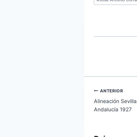
la
entrada:
Navegaci
ANTERIOR
Alineación Sevil
de
Andalucía 1927
entradas