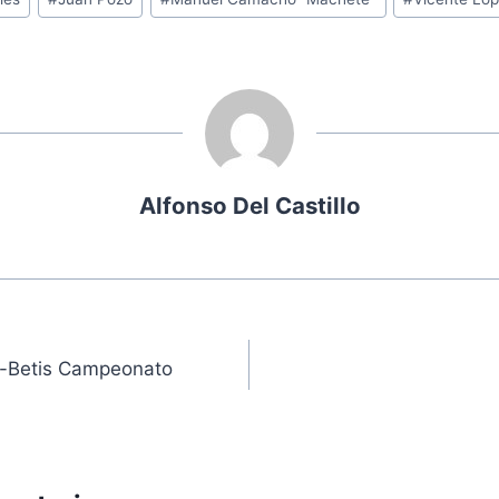
Alfonso Del Castillo
ón
la-Betis Campeonato