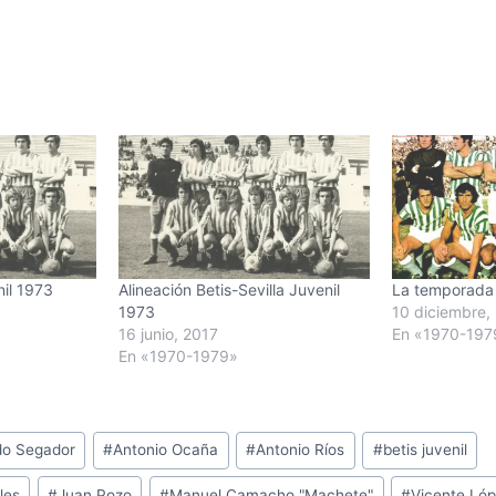
nil 1973
Alineación Betis-Sevilla Juvenil
La temporada
1973
10 diciembre,
16 junio, 2017
En «1970-197
En «1970-1979»
do Segador
#
Antonio Ocaña
#
Antonio Ríos
#
betis juvenil
les
#
Juan Pozo
#
Manuel Camacho "Machete"
#
Vicente Ló