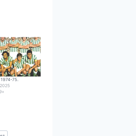
 1974-75.
 2025
9»
pez