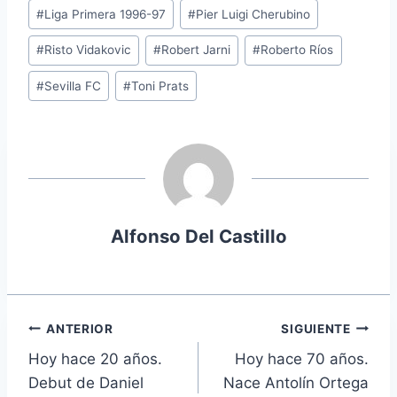
#
Liga Primera 1996-97
#
Pier Luigi Cherubino
#
Risto Vidakovic
#
Robert Jarni
#
Roberto Ríos
#
Sevilla FC
#
Toni Prats
Alfonso Del Castillo
Navegación
ANTERIOR
SIGUIENTE
Hoy hace 20 años.
Hoy hace 70 años.
de
Debut de Daniel
Nace Antolín Ortega