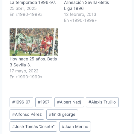
La temporada 1996-97.
Alineación Sevilla-Betis
25 abril, 2025
Liga 1996
En «1990-1999»
12 febrero, 2013
En «1990-1999»
Hoy hace 25 años. Betis
3 Sevilla 3.
17 mayo, 2022
En «1990-1999»
Etiquetas
#
1996-97
#
1997
#
Albert Nadj
#
Alexis Trujillo
de
#
Alfonso Pérez
#
finidi george
la
entrada:
#
José Tomás "Josete"
#
Juan Merino