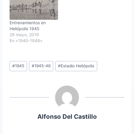
Entrenamientos en
Heliópolis 1945
29 mayo, 2019
En «1940-1949»
Etiquetas
#
1945
#
1945-46
#
Estadio Heliópolis
de
la
entrada:
Alfonso Del Castillo