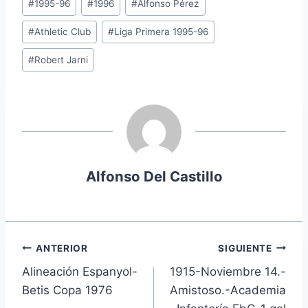
#
1995-96
#
1996
#
Alfonso Pérez
de
#
Athletic Club
#
Liga Primera 1995-96
la
entrada:
#
Robert Jarni
Alfonso Del Castillo
Navegación
ANTERIOR
SIGUIENTE
Alineación Espanyol-
1915-Noviembre 14.-
de
Betis Copa 1976
Amistoso.-Academia