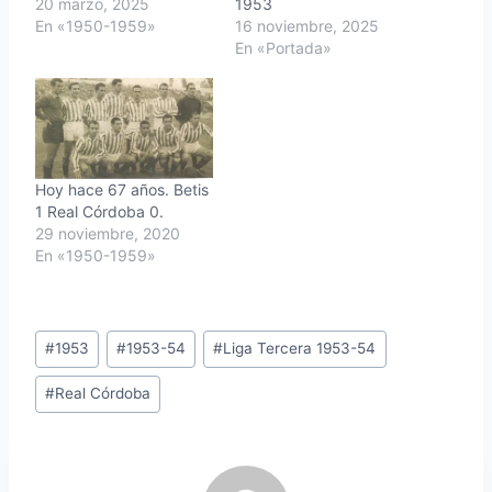
20 marzo, 2025
1953
En «1950-1959»
16 noviembre, 2025
En «Portada»
Hoy hace 67 años. Betis
1 Real Córdoba 0.
29 noviembre, 2020
En «1950-1959»
Etiquetas
#
1953
#
1953-54
#
Liga Tercera 1953-54
de
#
Real Córdoba
la
entrada: