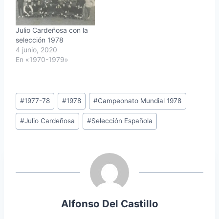
Julio Cardeñosa con la
selección 1978
4 junio, 2020
En «1970-1979»
Etiquetas
#
1977-78
#
1978
#
Campeonato Mundial 1978
de
#
Julio Cardeñosa
#
Selección Española
la
entrada:
Alfonso Del Castillo