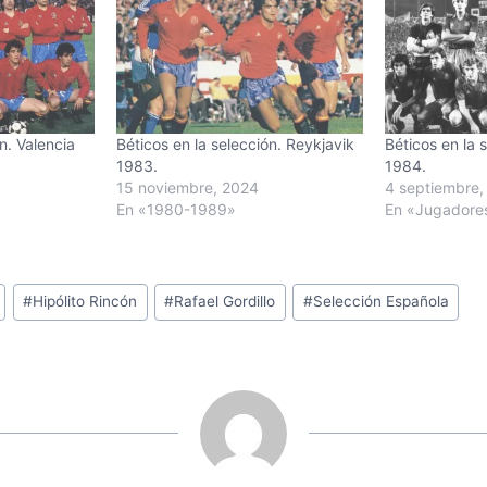
n. Valencia
Béticos en la selección. Reykjavik
Béticos en la s
1983.
1984.
15 noviembre, 2024
4 septiembre,
En «1980-1989»
En «Jugadore
#
Hipólito Rincón
#
Rafael Gordillo
#
Selección Española