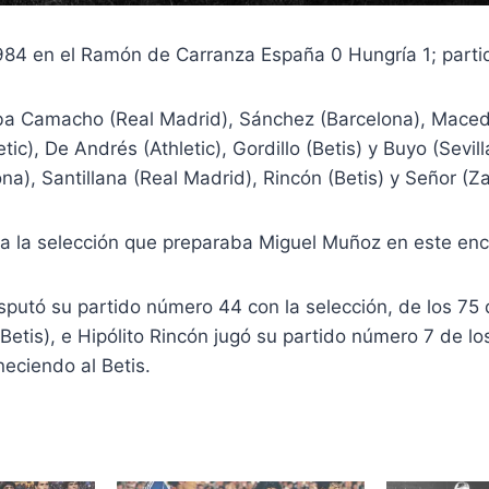
984 en el Ramón de Carranza España 0 Hungría 1; parti
iba Camacho (Real Madrid), Sánchez (Barcelona), Maced
ic), De Andrés (Athletic), Gordillo (Betis) y Buyo (Sevill
na), Santillana (Real Madrid), Rincón (Betis) y Señor (
ra la selección que preparaba Miguel Muñoz en este en
isputó su partido número 44 con la selección, de los 75
Betis), e Hipólito Rincón jugó su partido número 7 de lo
neciendo al Betis.