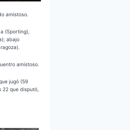
do amistoso.
a (Sporting),
a); abajo
Zaragoza).
cuentro amistoso.
 que jugó (59
s 22 que disputó,