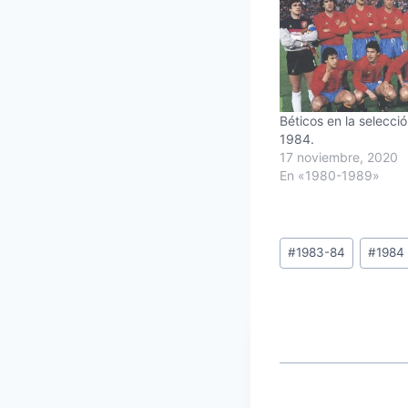
Béticos en la selecció
1984.
17 noviembre, 2020
En «1980-1989»
Etiquetas
#
1983-84
#
1984
de
la
entrada: