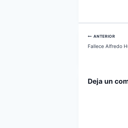
Navegaci
ANTERIOR
Fallece Alfredo H
de
entradas
Deja un com