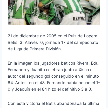
21 de diciembre de 2005 en el Ruiz de Lopera
Betis 3 Alavés 0; jornada 17 del campeonato
de Liga de Primera División.
En la imagen los jugadores béticos Rivera, Edu,
Fernando y Juanito celebran junto a Xisco el
autor del segundo gol conseguido en el minuto
64. Antes, en el 48, Fernando había hecho el 1-
0 y Joaquín en el 84 hizo el definitivo 3 a 0.
Con esta victoria el Betis abandonaba la última