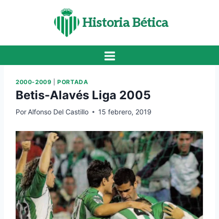
Saltar
al
Historia Bética
contenido
2000-2009
|
PORTADA
Betis-Alavés Liga 2005
Por
Alfonso Del Castillo
15 febrero, 2019