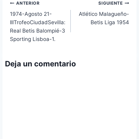
Navegación
ANTERIOR
SIGUIENTE
1974-Agosto 21-
Atlético Malagueño-
de
IIITrofeoCiudadSevilla:
Betis Liga 1954
entradas
Real Betis Balompié-3
Sporting Lisboa-1.
Deja un comentario