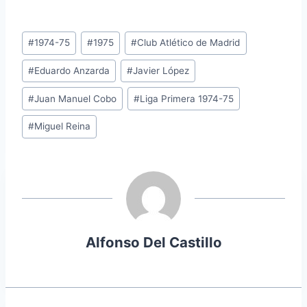
Etiquetas
#
1974-75
#
1975
#
Club Atlético de Madrid
de
#
Eduardo Anzarda
#
Javier López
la
entrada:
#
Juan Manuel Cobo
#
Liga Primera 1974-75
#
Miguel Reina
Alfonso Del Castillo