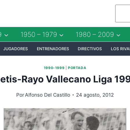
9
1950 – 1979
1980 – 2009
JUGADORES
ENTRENADORES
DIRECTIVOS
LOS RIVA
1990-1999
|
PORTADA
etis-Rayo Vallecano Liga 19
Por
Alfonso Del Castillo
24 agosto, 2012