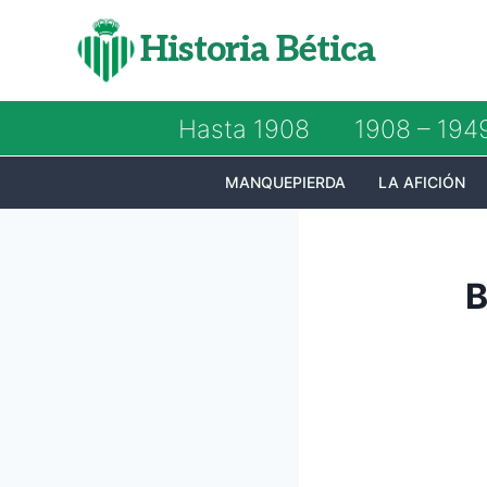
Saltar
Historia Bética
al
contenido
Hasta 1908
1908 – 194
MANQUEPIERDA
LA AFICIÓN
B