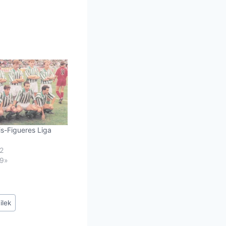
is-Figueres Liga
2
99»
ilek