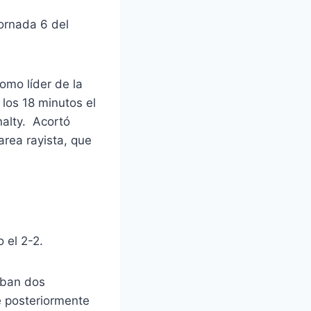
jornada 6 del
omo líder de la
 los 18 minutos el
nalty. Acortó
area rayista, que
 el 2-2.
eaban dos
e posteriormente