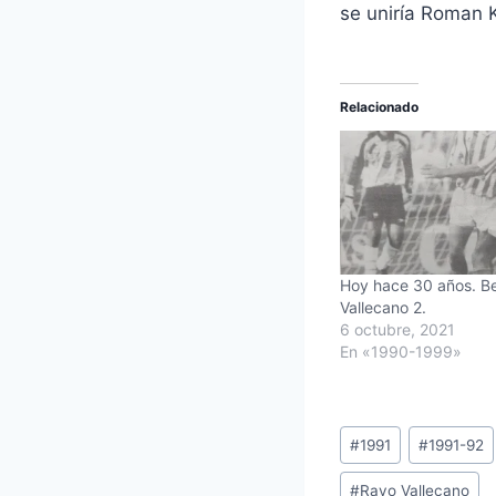
se uniría Roman K
Relacionado
Hoy hace 30 años. Be
Vallecano 2.
6 octubre, 2021
En «1990-1999»
Etiquetas
#
1991
#
1991-92
de
#
Rayo Vallecano
la