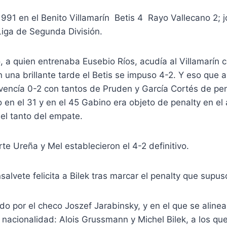
991 en el Benito Villamarín Betis 4 Rayo Vallecano 2; 
ga de Segunda División.
, a quien entrenaba Eusebio Ríos, acudía al Villamarín c
n una brillante tarde el Betis se impuso 4-2. Y eso que a
 vencía 0-2 con tantos de Pruden y García Cortés de pe
 en el 31 y en el 45 Gabino era objeto de penalty en el 
 el tanto del empate.
te Ureña y Mel establecieron el 4-2 definitivo.
alvete felicita a Bilek tras marcar el penalty que supuso
gido por el checo Joszef Jarabinsky, y en el que se alin
nacionalidad: Alois Grussmann y Michel Bilek, a los qu