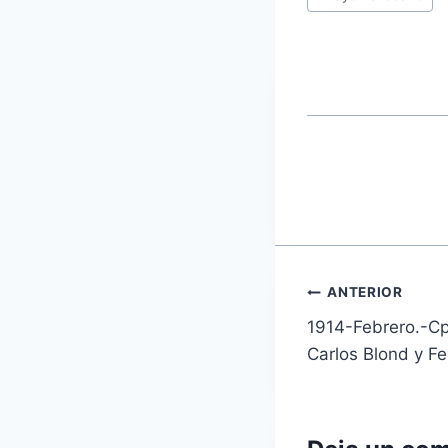
entrada:
Navegaci
ANTERIOR
1914-Febrero.-Cp
de
Carlos Blond y F
entradas