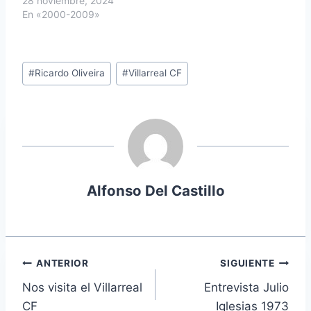
28 noviembre, 2024
En «2000-2009»
Etiquetas
#
Ricardo Oliveira
#
Villarreal CF
de
la
entrada:
Alfonso Del Castillo
Navegación
ANTERIOR
SIGUIENTE
Nos visita el Villarreal
Entrevista Julio
de
CF
Iglesias 1973