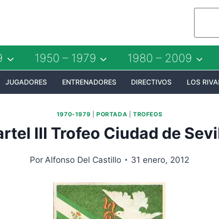
9
1950 – 1979
1980 – 2009
JUGADORES
ENTRENADORES
DIRECTIVOS
LOS RIVA
1970-1979
|
PORTADA
|
TROFEOS
rtel III Trofeo Ciudad de Sevi
Por
Alfonso Del Castillo
31 enero, 2012