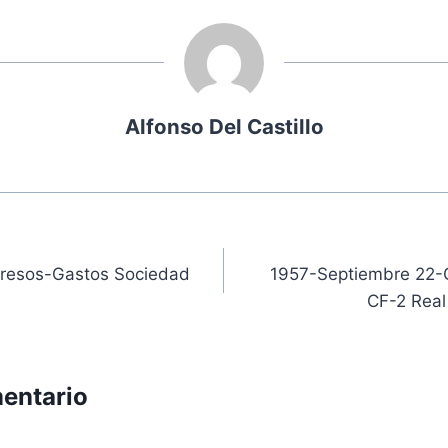
Alfonso Del Castillo
ón
gresos-Gastos Sociedad
1957-Septiembre 22-Q
CF-2 Real
entario