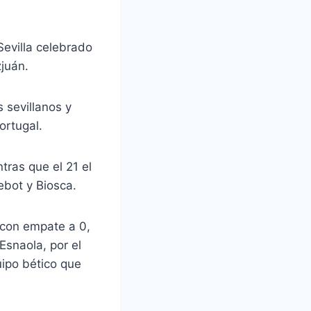
Sevilla celebrado
juán.
 sevillanos y
ortugal.
ntras que el 21 el
ebot y Biosca.
ó con empate a 0,
Esnaola, por el
uipo bético que