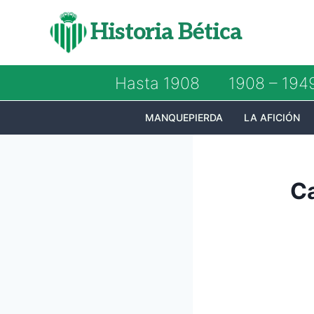
Saltar
Historia Bética
al
contenido
Hasta 1908
1908 – 194
MANQUEPIERDA
LA AFICIÓN
Ca