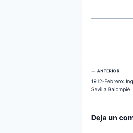
Navegaci
ANTERIOR
1912-Febrero: In
de
Sevilla Balompié
entradas
Deja un com