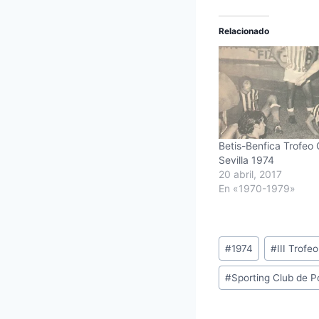
Relacionado
Betis-Benfica Trofeo
Sevilla 1974
20 abril, 2017
En «1970-1979»
Etiquetas
#
1974
#
III Trofe
de
#
Sporting Club de P
la
entrada: