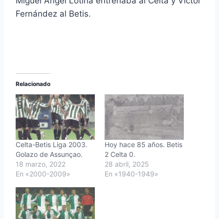
Miguel Angel Lotina entrenaba al Celta y Víctor
Fernández al Betis.
Relacionado
Celta-Betis Liga 2003.
Hoy hace 85 años. Betis
Golazo de Assunçao.
2 Celta 0.
18 marzo, 2022
28 abril, 2025
En «2000-2009»
En «1940-1949»