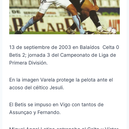
13 de septiembre de 2003 en Balaídos Celta 0
Betis 2; jornada 3 del Campeonato de Liga de
Primera División.
En la imagen Varela protege la pelota ante el
acoso del céltico Jesuli.
El Betis se impuso en Vigo con tantos de
Assunçao y Fernando.