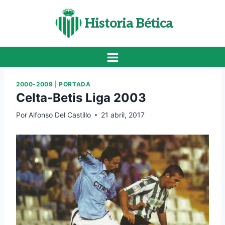
Saltar
al
Historia Bética
contenido
2000-2009
|
PORTADA
Celta-Betis Liga 2003
Por
Alfonso Del Castillo
21 abril, 2017