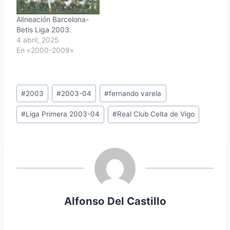
Alineación Barcelona-
Betis Liga 2003.
4 abril, 2025
En «2000-2009»
Etiquetas
#
2003
#
2003-04
#
fernando varela
de
#
Liga Primera 2003-04
#
Real Club Celta de Vigo
la
entrada:
Alfonso Del Castillo