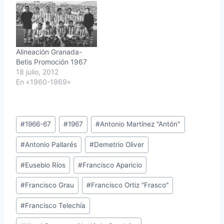
Alineación Granada-
Betis Promoción 1967
18 julio, 2012
En «1960-1969»
Etiquetas
#
1966-67
#
1967
#
Antonio Martínez "Antón"
de
#
Antonio Pallarés
#
Demetrio Oliver
la
entrada:
#
Eusebio Ríos
#
Francisco Aparicio
#
Francisco Grau
#
Francisco Ortiz "Frasco"
#
Francisco Telechía