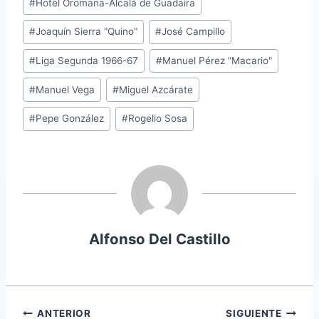
#
Hotel Oromana-Alcalá de Guadaira
#
Joaquín Sierra "Quino"
#
José Campillo
#
Liga Segunda 1966-67
#
Manuel Pérez "Macario"
#
Manuel Vega
#
Miguel Azcárate
#
Pepe González
#
Rogelio Sosa
Alfonso Del Castillo
Navegación
ANTERIOR
SIGUIENTE