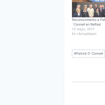
Reconocimiento a Pat
´Connell en Belfast
13 mayo, 2017
En «Actualidad»
Etiquetas
#
Patrick O´Connell
de
la
entrada: