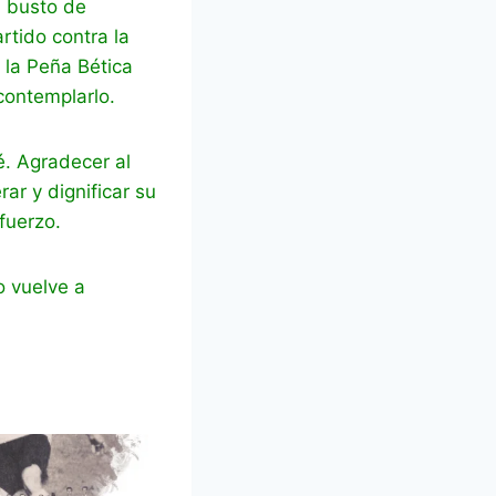
n busto de
rtido contra la
 la Peña Bética
contemplarlo.
é. Agradecer al
ar y dignificar su
fuerzo.
o vuelve a