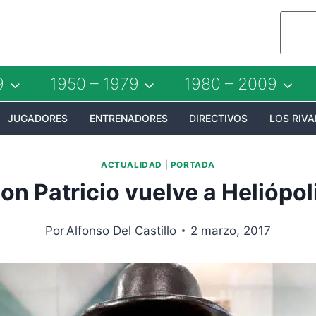
9
1950 – 1979
1980 – 2009
JUGADORES
ENTRENADORES
DIRECTIVOS
LOS RIVA
ACTUALIDAD
|
PORTADA
on Patricio vuelve a Heliópol
Por
Alfonso Del Castillo
2 marzo, 2017