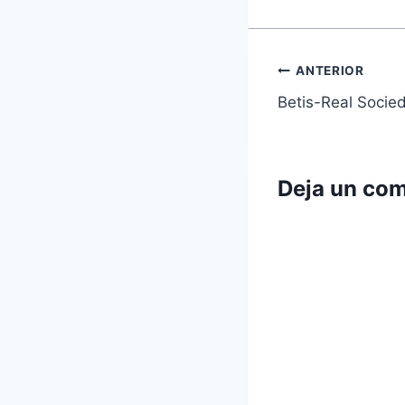
Navegaci
ANTERIOR
Betis-Real Socie
de
entradas
Deja un com