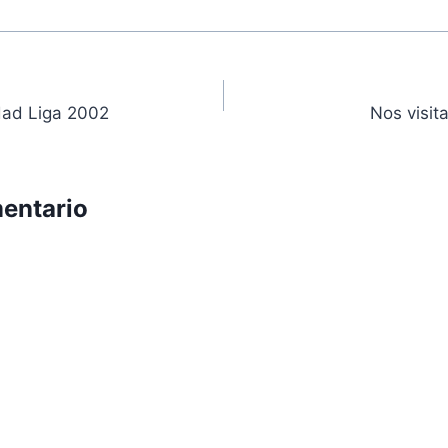
ón
dad Liga 2002
Nos visit
entario