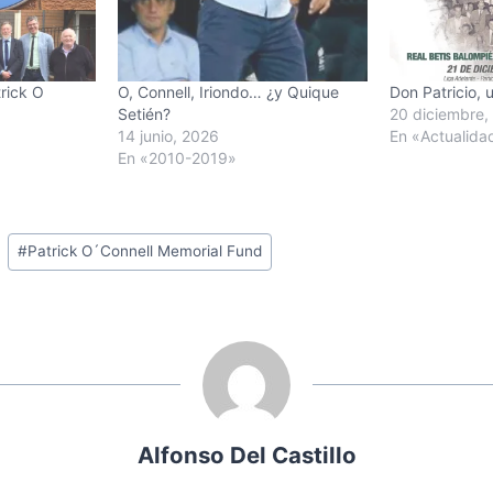
rick O
O, Connell, Iriondo… ¿y Quique
Don Patricio, 
Setién?
20 diciembre,
14 junio, 2026
En «Actualida
En «2010-2019»
#
Patrick O´Connell Memorial Fund
Alfonso Del Castillo