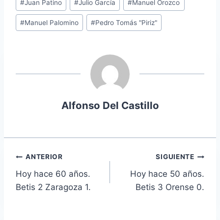
#
Juan Patino
#
Julio García
#
Manuel Orozco
#
Manuel Palomino
#
Pedro Tomás "Piriz"
Alfonso Del Castillo
Navegación
ANTERIOR
SIGUIENTE
Hoy hace 60 años.
Hoy hace 50 años.
de
Betis 2 Zaragoza 1.
Betis 3 Orense 0.
entradas