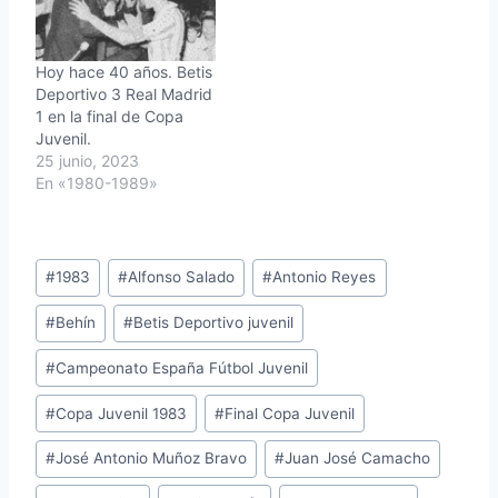
Hoy hace 40 años. Betis
Deportivo 3 Real Madrid
1 en la final de Copa
Juvenil.
25 junio, 2023
En «1980-1989»
Etiquetas
#
1983
#
Alfonso Salado
#
Antonio Reyes
de
#
Behín
#
Betis Deportivo juvenil
la
entrada:
#
Campeonato España Fútbol Juvenil
#
Copa Juvenil 1983
#
Final Copa Juvenil
#
José Antonio Muñoz Bravo
#
Juan José Camacho