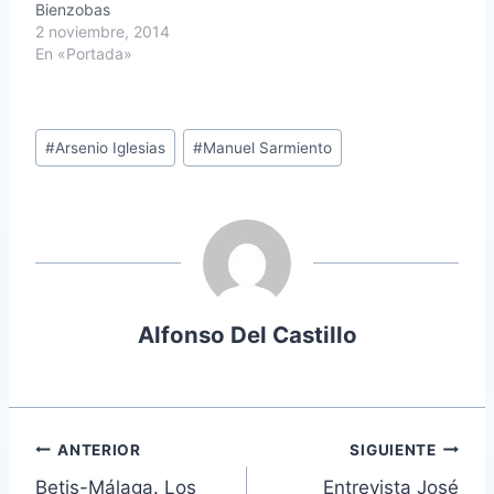
Bienzobas
2 noviembre, 2014
En «Portada»
Etiquetas
#
Arsenio Iglesias
#
Manuel Sarmiento
de
la
entrada:
Alfonso Del Castillo
Navegación
ANTERIOR
SIGUIENTE
Betis-Málaga. Los
Entrevista José