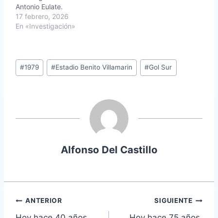
Antonio Eulate.
17 febrero, 2026
En «Investigación»
Etiquetas
#
1979
#
Estadio Benito Villamarin
#
Gol Sur
de
la
entrada:
Alfonso Del Castillo
Navegación
ANTERIOR
SIGUIENTE
Hoy hace 40 años.
Hoy hace 75 años.