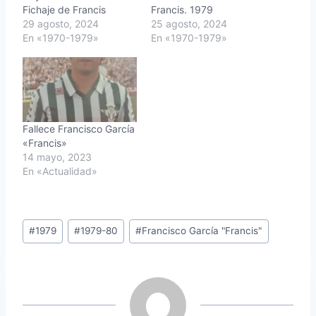
Fichaje de Francis
Francis. 1979
29 agosto, 2024
25 agosto, 2024
En «1970-1979»
En «1970-1979»
Fallece Francisco García
«Francis»
14 mayo, 2023
En «Actualidad»
Etiquetas
#
1979
#
1979-80
#
Francisco García "Francis"
de
la
entrada: