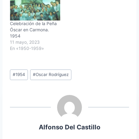
Celebración de la Peña
Óscar en Carmona.
1954
11 mayo, 2023
En «1950-1959»
Etiquetas
#
1954
#
Oscar Rodríguez
de
la
entrada:
Alfonso Del Castillo