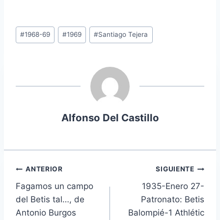
Etiquetas
#
1968-69
#
1969
#
Santiago Tejera
de
la
entrada:
Alfonso Del Castillo
Navegación
ANTERIOR
SIGUIENTE
Fagamos un campo
1935-Enero 27-
de
del Betis tal…, de
Patronato: Betis
entradas
Antonio Burgos
Balompié-1 Athlétic