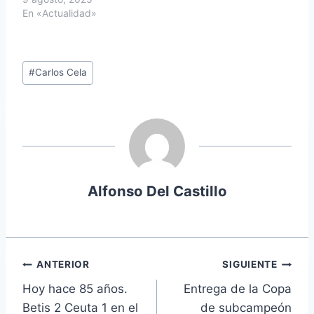
En «Actualidad»
Etiquetas
#
Carlos Cela
de
la
entrada:
Alfonso Del Castillo
Navegación
ANTERIOR
SIGUIENTE
Hoy hace 85 años.
Entrega de la Copa
de
Betis 2 Ceuta 1 en el
de subcampeón