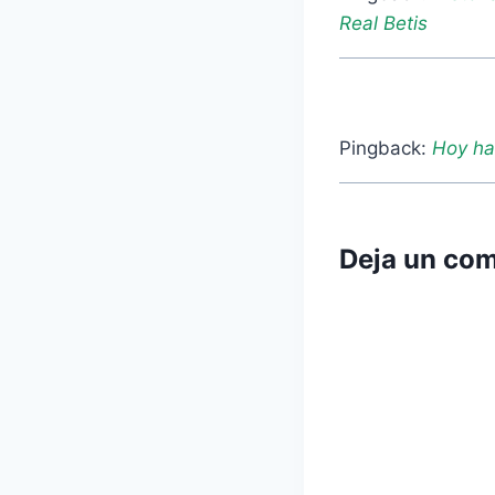
Real Betis
Pingback:
Hoy hac
Deja un com