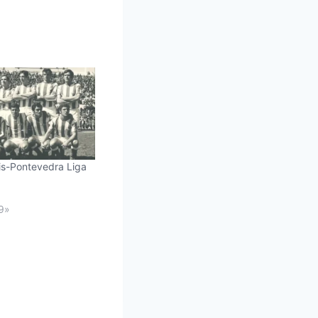
tis-Pontevedra Liga
9»