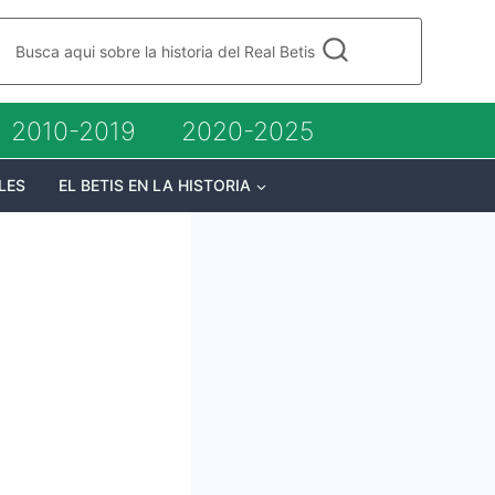
Busca aqui sobre la historia del Real Betis
2010-2019
2020-2025
LES
EL BETIS EN LA HISTORIA