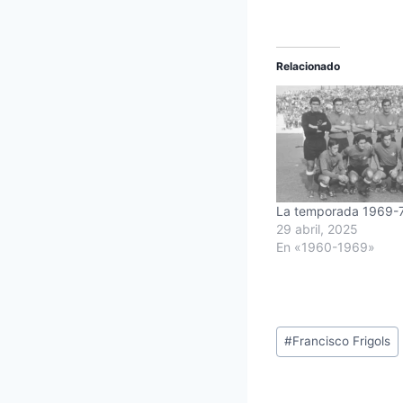
Relacionado
La temporada 1969-
29 abril, 2025
En «1960-1969»
Etiquetas
#
Francisco Frigols
de
la