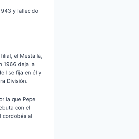
1943 y fallecido
ilial, el Mestalla,
n 1966 deja la
l se fija en él y
ra División.
or la que Pepe
ebuta con el
el cordobés al