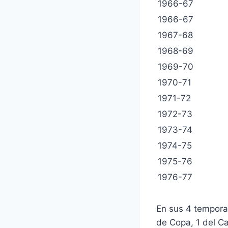
1966-67
1966-67
1967-68
1968-69
1969-70
1970-71
1971-72
1972-73
1973-74
1974-75
1975-76
1976-77
En sus 4 temporad
de Copa, 1 del C