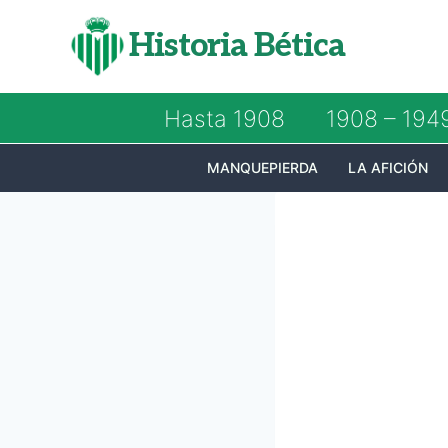
Saltar
Historia Bética
al
contenido
Hasta 1908
1908 – 194
MANQUEPIERDA
LA AFICIÓN