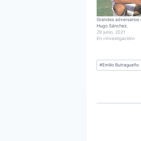
Grandes adversarios 
Hugo Sánchez.
29 junio, 2021
En «Investigación»
Etiquetas
#
Emilio Butragueño
de
la
entrada: