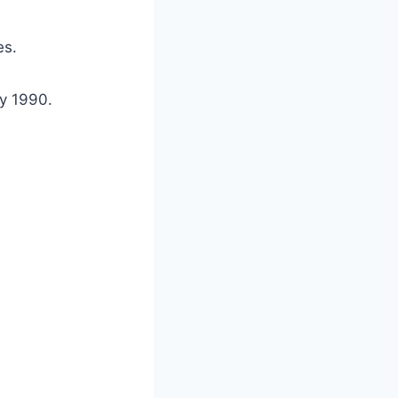
es.
 y 1990.