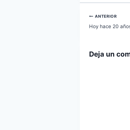
Navegaci
ANTERIOR
Hoy hace 20 años.
de
entradas
Deja un com