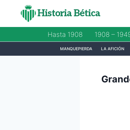
Saltar
Historia Bética
al
contenido
Hasta 1908
1908 – 194
MANQUEPIERDA
LA AFICIÓN
Grande