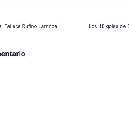
ón
 Fallece Rufino Larrinoa.
Los 48 goles de
entario