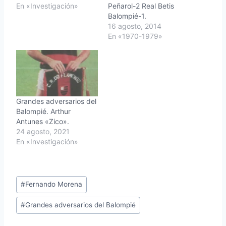
En «Investigación»
Peñarol-2 Real Betis
Balompié-1.
16 agosto, 2014
En «1970-1979»
Grandes adversarios del
Balompié. Arthur
Antunes «Zico».
24 agosto, 2021
En «Investigación»
Etiquetas
#
Fernando Morena
de
#
Grandes adversarios del Balompié
la
entrada: