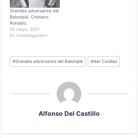
Grandes adversarios del
Balompié. Cristiano
Ronaldo.
25 mayo, 2021
En «Investigación»
Etiquetas
#
Grandes adversarios del Balompié
#
Iker Casillas
de
la
entrada:
Alfonso Del Castillo