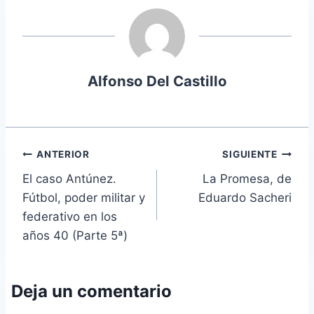
entrada:
Alfonso Del Castillo
Navegación
ANTERIOR
SIGUIENTE
El caso Antúnez.
La Promesa, de
de
Fútbol, poder militar y
Eduardo Sacheri
entradas
federativo en los
años 40 (Parte 5ª)
Deja un comentario