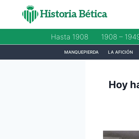
Saltar
Historia Bética
al
contenido
Hasta 1908
1908 – 194
MANQUEPIERDA
LA AFICIÓN
Hoy h