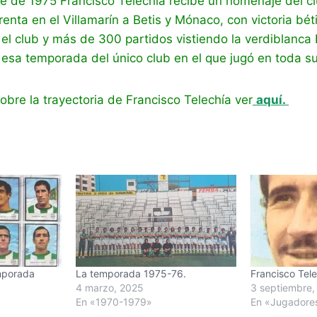
e de 1975 Francisco Telechía recibe un homenaje del cl
enta en el Villamarín a Betis y Mónaco, con victoria béti
l club y más de 300 partidos vistiendo la verdiblanca 
ó esa temporada del único club en el que jugó en toda su 
bre la trayectoria de Francisco Telechía ver
aquí.
mporada
La temporada 1975-76.
Francisco Tel
4 marzo, 2025
3 septiembre,
En «1970-1979»
En «Jugadore