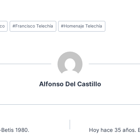
co
#
Francisco Telechía
#
Homenaje Telechía
Alfonso Del Castillo
ón
-Betis 1980.
Hoy hace 35 años. B