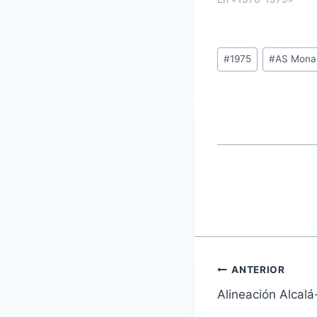
Etiquetas
#
1975
#
AS Mona
de
la
entrada:
Navegaci
ANTERIOR
Alineación Alcalá
de