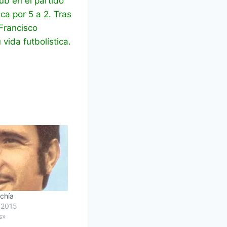
ub en el partido
ca por 5 a 2. Tras
Francisco
vida futbolística.
echía
 2015
s»