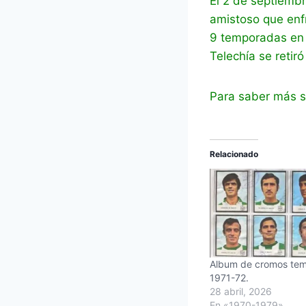
El 2 de septiembr
amistoso que enfr
9 temporadas en e
Telechía se retir
Para saber más so
Relacionado
Album de cromos te
1971-72.
28 abril, 2026
En «1970-1979»