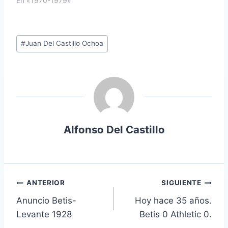
En «1970-1979»
Etiquetas
#
Juan Del Castillo Ochoa
de
la
entrada:
Alfonso Del Castillo
Navegación
ANTERIOR
SIGUIENTE
Anuncio Betis-
Hoy hace 35 años.
de
Levante 1928
Betis 0 Athletic 0.