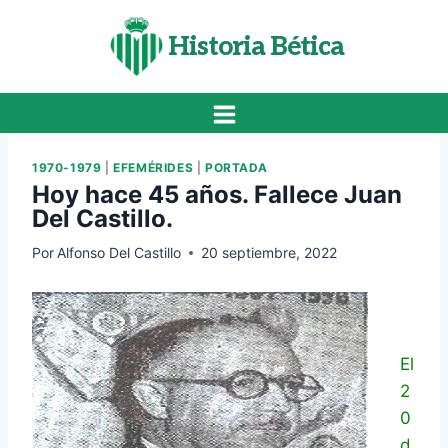
Saltar
al
Historia Bética
contenido
1970-1979
|
EFEMÉRIDES
|
PORTADA
Hoy hace 45 años. Fallece Juan
Del Castillo.
Por
Alfonso Del Castillo
20 septiembre, 2022
El
2
0
d