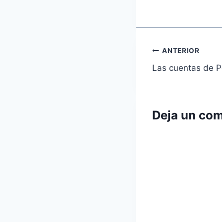
Navegaci
ANTERIOR
Las cuentas de P
de
entradas
Deja un com