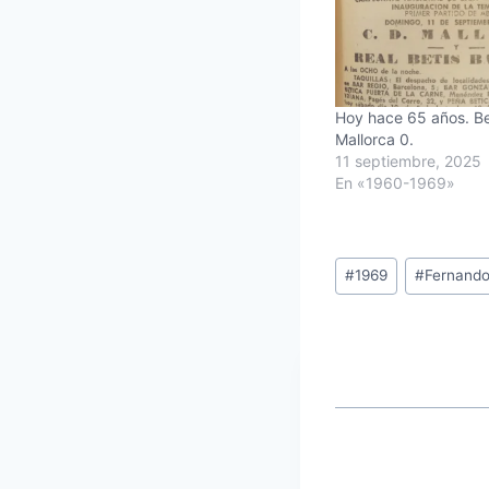
Hoy hace 65 años. Be
Mallorca 0.
11 septiembre, 2025
En «1960-1969»
Etiquetas
#
1969
#
Fernando
de
la
entrada: