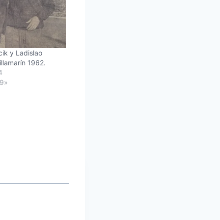
ik y Ladislao
illamarín 1962.
4
69»