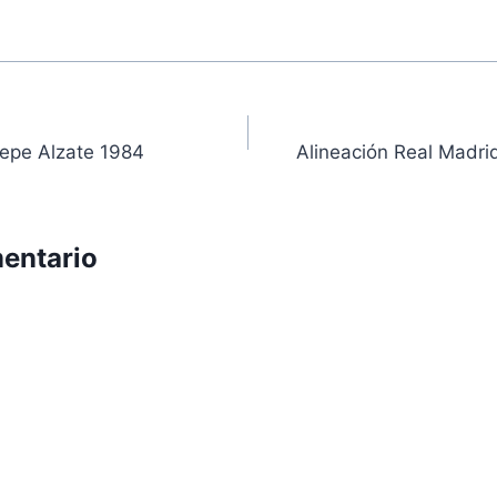
ón
epe Alzate 1984
Alineación Real Madri
entario