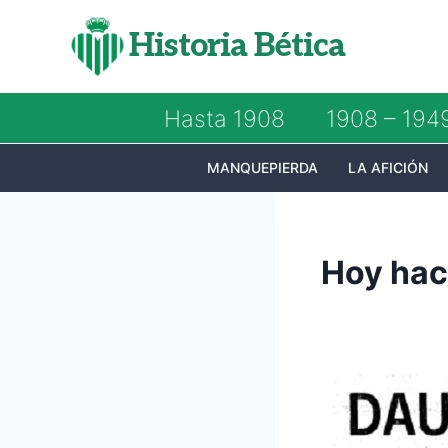
Saltar
Historia Bética
al
contenido
Hasta 1908
1908 – 194
MANQUEPIERDA
LA AFICIÓN
Hoy hac